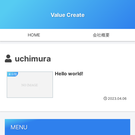
Value Create
HOME
会社概要
uchimura
Hello world!
未分類
2023.04.06
MENU